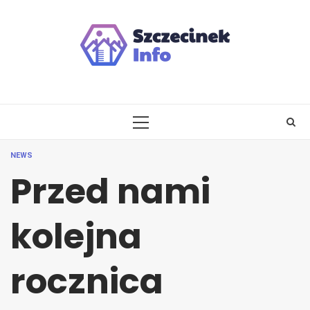
Skip
to
content
PRIMARY
MENU
NEWS
Przed nami
kolejna
rocznica