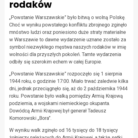
rodaków
„Powstanie Warszawskie” było bitwą o wolną Polskę.
Choć w wyniku powstałego konfliktu zbrojnego zginęło
mnóstwo ludzi oraz poniesiono duże straty materialne
w Warszawie to dawne wydarzenie uznane zostało za
symbol niezwykłego męstwa naszych rodaków w imię
wolności dla przyszłych pokoleń. Tamte wydarzenia
odbiły się szerokim echem w całej Europie.
„Powstanie Warszawskie” rozpoczęło się 1 sierpnia
1944 roku, o godzinie 17:00. Miało trwać zaledwie kilka
dni, jednak przeciągnęło się, aż do 2 października 1944
roku. Powstanie było walką pomiędzy Armią Krajową
podziemia, a wojskami niemieckiego okupanta.
Dowódcą Armii Krajowej był generał Tadeusz
Komorowski „Bora”.
W wyniku walk zginęło od 16 tysięcy do 18 tysięcy
żołnierzy należących do Armii Krajowej, a także setki