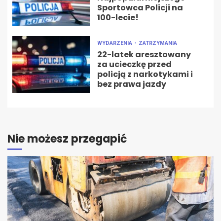
Sportowca Policji na
100-lecie!
WYDARZENIA
ZATRZYMANIA
22-latek aresztowany
za ucieczkę przed
policją z narkotykami i
bez prawa jazdy
Nie możesz przegapić