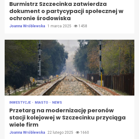
Burmistrz Szczecinka zatwierdza
dokument o partycypacji społecznej w
ochronie środowiska
Joanna Wróblewska
1 marca 2025
1458
INWESTYCJE
MIASTO
NEWS
Przetarg na modernizację peronów
stacji kolejowej w Szczecinku przyciąga
wiele firm
Joanna Wróblewska
22 lutego 2025
1660