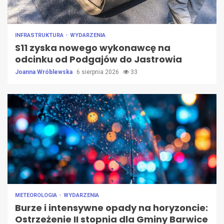
INFRASTRUKTURA
WYDARZENIA
S11 zyska nowego wykonawcę na
odcinku od Podgajów do Jastrowia
Joanna Wróblewska
6 sierpnia 2026
33
METEOROLOGIA
WYDARZENIA
Burze i intensywne opady na horyzoncie:
Ostrzeżenie II stopnia dla Gminy Barwice