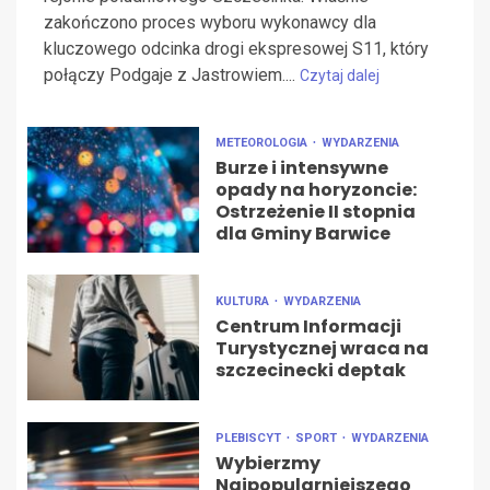
zakończono proces wyboru wykonawcy dla
kluczowego odcinka drogi ekspresowej S11, który
połączy Podgaje z Jastrowiem....
Czytaj dalej
METEOROLOGIA
WYDARZENIA
Burze i intensywne
opady na horyzoncie:
Ostrzeżenie II stopnia
dla Gminy Barwice
KULTURA
WYDARZENIA
Centrum Informacji
Turystycznej wraca na
szczecinecki deptak
PLEBISCYT
SPORT
WYDARZENIA
Wybierzmy
Najpopularniejszego