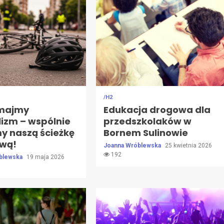
/H2
ymajmy
Edukacja drogowa dla
izm – wspólnie
przedszkolaków w
y naszą ścieżkę
Bornem Sulinowie
wą!
Joanna Wróblewska
25 kwietnia 2026
192
blewska
19 maja 2026