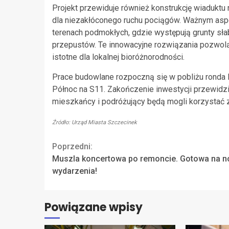
Projekt przewiduje również konstrukcję wiaduktu 
dla niezakłóconego ruchu pociągów. Ważnym aspe
terenach podmokłych, gdzie występują grunty sł
przepustów. Te innowacyjne rozwiązania pozwolą
istotne dla lokalnej bioróżnorodności.
Prace budowlane rozpoczną się w pobliżu ronda 
Północ na S11. Zakończenie inwestycji przewidz
mieszkańcy i podróżujący będą mogli korzystać
Źródło: Urząd Miasta Szczecinek
Continue
Poprzedni:
Muszla koncertowa po remoncie. Gotowa na 
Reading
wydarzenia!
Powiązane wpisy