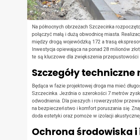
Na północnych obrzeżach Szczecinka rozpoczęto 
połączyć małą i dużą obwodnicę miasta. Realizac
między drogą wojewódzką 172 a trasą ekspresow
Inwestycja opiewająca na ponad 28 milionów zło
te są kluczowe dla zwiększenia przepustowości 
Szczegóły techniczne 
Będąca w fazie projektowej droga ma mieć długoś
Szczecinka. Jezdnia o szerokości 7 metrów zys
odwodnienia. Dla pieszych i rowerzystów przewi
na bezpieczeństwo i komfort poruszania się. Znaj
doda estetyki oraz pomoże w izolacji akustycznej
Ochrona środowiska i