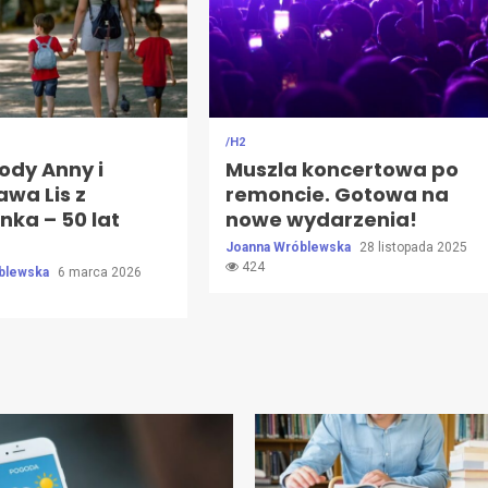
/H2
ody Anny i
Muszla koncertowa po
awa Lis z
remoncie. Gotowa na
nka – 50 lat
nowe wydarzenia!
Joanna Wróblewska
28 listopada 2025
424
blewska
6 marca 2026