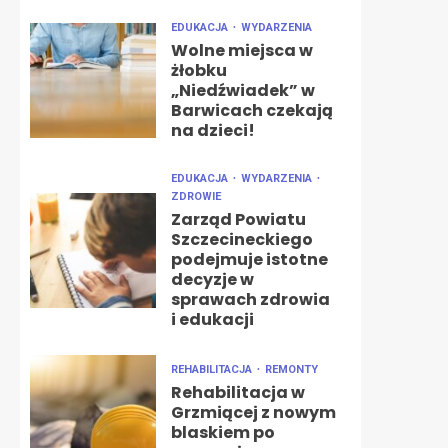
EDUKACJA
WYDARZENIA
Wolne miejsca w
żłobku
„Niedźwiadek” w
Barwicach czekają
na dzieci!
EDUKACJA
WYDARZENIA
ZDROWIE
Zarząd Powiatu
Szczecineckiego
podejmuje istotne
decyzje w
sprawach zdrowia
i edukacji
REHABILITACJA
REMONTY
Rehabilitacja w
Grzmiącej z nowym
blaskiem po