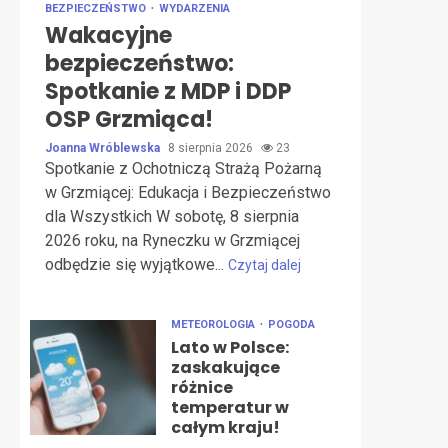
BEZPIECZEŃSTWO
WYDARZENIA
Wakacyjne
bezpieczeństwo:
Spotkanie z MDP i DDP
OSP Grzmiąca!
Joanna Wróblewska
8 sierpnia 2026
23
Spotkanie z Ochotniczą Strażą Pożarną
w Grzmiącej: Edukacja i Bezpieczeństwo
dla Wszystkich W sobotę, 8 sierpnia
2026 roku, na Ryneczku w Grzmiącej
odbędzie się wyjątkowe...
Czytaj dalej
METEOROLOGIA
POGODA
Lato w Polsce:
zaskakujące
różnice
temperatur w
całym kraju!