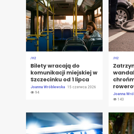
/H2
/H2
Bilety wracają do
Zatrz
komunikacji miejskiej w
wandal
Szczecinku od 1 lipca
chrońm
rowero
Joanna Wróblewska
15 czerwca 2026
94
Joanna Wró
143