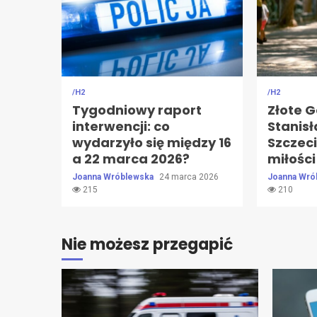
/H2
/H2
Tygodniowy raport
Złote G
interwencji: co
Stanisł
wydarzyło się między 16
Szczeci
a 22 marca 2026?
miłości
Joanna Wróblewska
24 marca 2026
Joanna Wró
215
210
Nie możesz przegapić