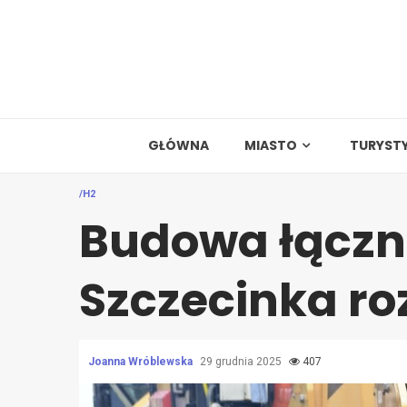
Skip
to
content
GŁÓWNA
MIASTO
TURYST
/H2
Budowa łączn
Szczecinka ro
Joanna Wróblewska
29 grudnia 2025
407