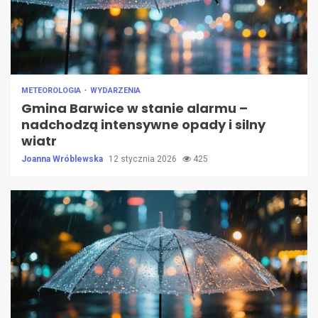
METEOROLOGIA
WYDARZENIA
Gmina Barwice w stanie alarmu –
nadchodzą intensywne opady i silny
wiatr
Joanna Wróblewska
12 stycznia 2026
425