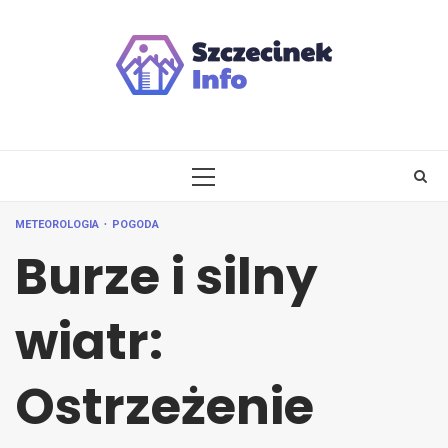
Skip
to
content
PRIMARY
MENU
METEOROLOGIA
POGODA
Burze i silny
wiatr:
Ostrzeżenie