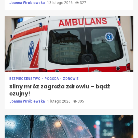
Joanna Wróblewska
13 lutego 2026
327
BEZPIECZEŃSTWO
POGODA
ZDROWIE
Silny mróz zagraża zdrowiu – bądź
czujny!
Joanna Wróblewska
1 lutego 2026
305