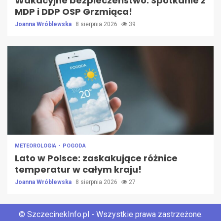
Wakacyjne bezpieczeństwo: Spotkanie z
MDP i DDP OSP Grzmiąca!
Joanna Wróblewska
8 sierpnia 2026
39
METEOROLOGIA
POGODA
Lato w Polsce: zaskakujące różnice
temperatur w całym kraju!
Joanna Wróblewska
8 sierpnia 2026
27
© SzczecinekInfo.pl - Wszystkie prawa zastrzeżone.