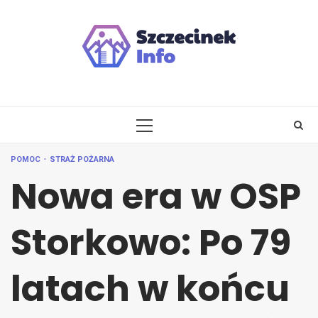
Skip
to
content
PRIMARY
MENU
POMOC
STRAŻ POŻARNA
Nowa era w OSP
Storkowo: Po 79
latach w końcu