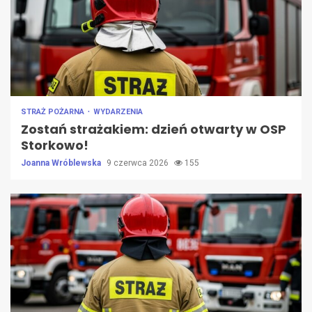
STRAŻ POŻARNA
WYDARZENIA
Zostań strażakiem: dzień otwarty w OSP
Storkowo!
Joanna Wróblewska
9 czerwca 2026
155