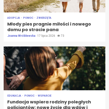
ADOPCJA
POMOC
ZWIERZĘTA
Młody pies pragnie miłości i nowego
domu po stracie pana
Joanna Wróblewska
17 lipca 2026
73
EDUKACJA
POMOC
WSPARCIE
Fundacja wspiera rodziny poległych
policjantów: nowe życie dla wdów i