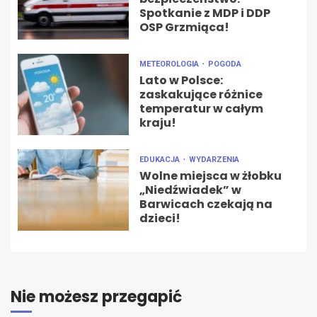
Spotkanie z MDP i DDP
OSP Grzmiąca!
METEOROLOGIA
POGODA
Lato w Polsce:
zaskakujące różnice
temperatur w całym
kraju!
EDUKACJA
WYDARZENIA
Wolne miejsca w żłobku
„Niedźwiadek” w
Barwicach czekają na
dzieci!
Nie możesz przegapić