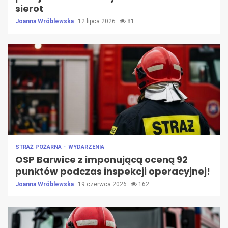
sierot
Joanna Wróblewska
12 lipca 2026
81
STRAŻ POŻARNA
WYDARZENIA
OSP Barwice z imponującą oceną 92
punktów podczas inspekcji operacyjnej!
Joanna Wróblewska
19 czerwca 2026
162