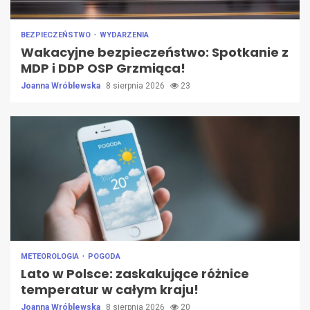
BEZPIECZEŃSTWO
WYDARZENIA
Wakacyjne bezpieczeństwo: Spotkanie z
MDP i DDP OSP Grzmiąca!
Joanna Wróblewska
8 sierpnia 2026
23
METEOROLOGIA
POGODA
Lato w Polsce: zaskakujące różnice
temperatur w całym kraju!
Joanna Wróblewska
8 sierpnia 2026
20