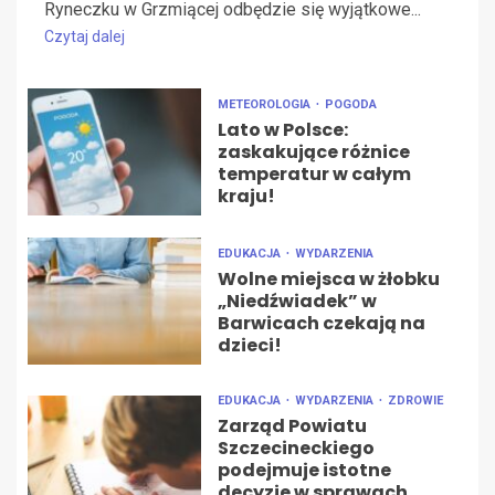
Ryneczku w Grzmiącej odbędzie się wyjątkowe...
Czytaj dalej
METEOROLOGIA
POGODA
Lato w Polsce:
zaskakujące różnice
temperatur w całym
kraju!
EDUKACJA
WYDARZENIA
Wolne miejsca w żłobku
„Niedźwiadek” w
Barwicach czekają na
dzieci!
EDUKACJA
WYDARZENIA
ZDROWIE
Zarząd Powiatu
Szczecineckiego
podejmuje istotne
decyzje w sprawach