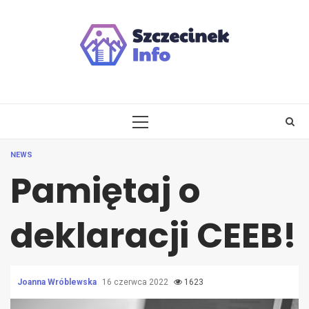
Skip
to
content
PRIMARY
MENU
NEWS
Pamiętaj o
deklaracji CEEB!
Joanna Wróblewska
16 czerwca 2022
1623