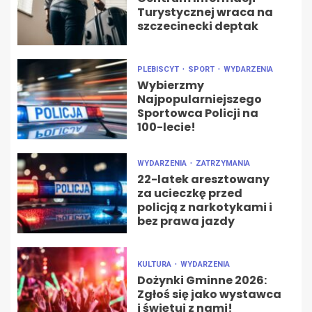
Turystycznej wraca na
szczecinecki deptak
PLEBISCYT
SPORT
WYDARZENIA
Wybierzmy
Najpopularniejszego
Sportowca Policji na
100-lecie!
WYDARZENIA
ZATRZYMANIA
22-latek aresztowany
za ucieczkę przed
policją z narkotykami i
bez prawa jazdy
KULTURA
WYDARZENIA
Dożynki Gminne 2026:
Zgłoś się jako wystawca
i świętuj z nami!