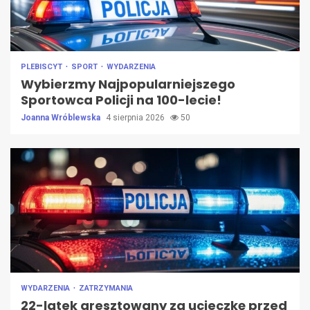
PLEBISCYT
SPORT
WYDARZENIA
Wybierzmy Najpopularniejszego
Sportowca Policji na 100-lecie!
Joanna Wróblewska
4 sierpnia 2026
50
WYDARZENIA
ZATRZYMANIA
22-latek aresztowany za ucieczkę przed