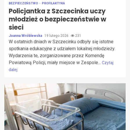
BEZPIECZEŃSTWO
PROFILAKTYKA
Policjantka z Szczecinka uczy
młodzież o bezpieczeństwie w
sieci
Joanna Wróblewska
19 lutego 2026
231
W ostatnich dniach w Szczecinku odbyły się istotne
spotkania edukacyjne z udziałem lokalnej młodzieży.
Wydarzenia te, zorganizowane przez Komendę
Powiatową Policji, miały miejsce w Zespole...
Czytaj
dalej