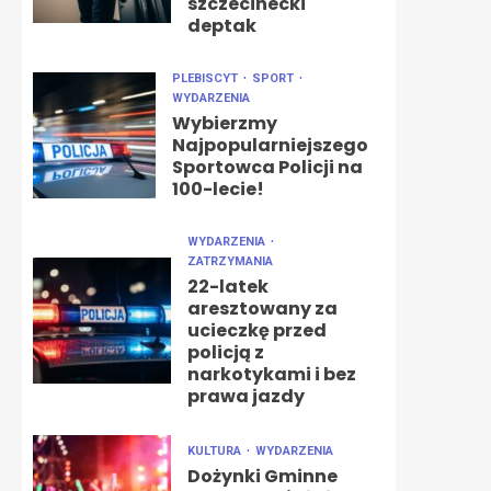
szczecinecki
deptak
PLEBISCYT
SPORT
WYDARZENIA
Wybierzmy
Najpopularniejszego
Sportowca Policji na
100-lecie!
WYDARZENIA
ZATRZYMANIA
22-latek
aresztowany za
ucieczkę przed
policją z
narkotykami i bez
prawa jazdy
KULTURA
WYDARZENIA
Dożynki Gminne