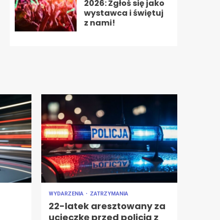
2026: Zgłoś się jako
wystawca i świętuj
z nami!
WYDARZENIA
ZATRZYMANIA
22-latek aresztowany za
ucieczkę przed policją z