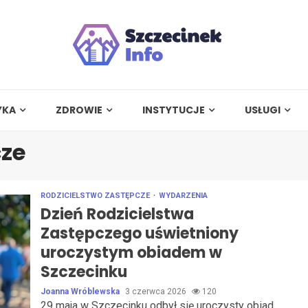
YKA
ZDROWIE
INSTYTUCJE
USŁUGI
cze
RODZICIELSTWO ZASTĘPCZE
WYDARZENIA
Dzień Rodzicielstwa
Zastępczego uświetniony
uroczystym obiadem w
Szczecinku
Joanna Wróblewska
3 czerwca 2026
120
29 maja w Szczecinku odbył się uroczysty obiad