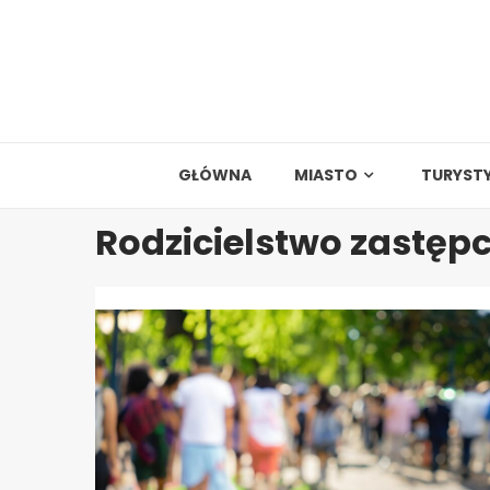
Skip
to
content
GŁÓWNA
MIASTO
TURYST
Rodzicielstwo zastęp