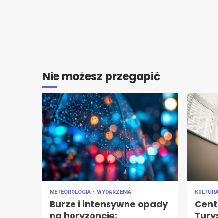
Nie możesz przegapić
METEOROLOGIA
WYDARZENIA
KULTUR
Burze i intensywne opady
Cent
na horyzoncie:
Tury