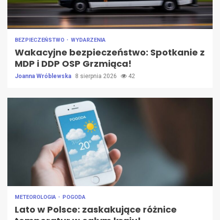
BEZPIECZEŃSTWO
WYDARZENIA
Wakacyjne bezpieczeństwo: Spotkanie z
MDP i DDP OSP Grzmiąca!
Joanna Wróblewska
8 sierpnia 2026
42
METEOROLOGIA
POGODA
Lato w Polsce: zaskakujące różnice