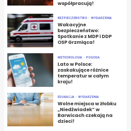
współpracują!
BEZPIECZEŃSTWO
WYDARZENIA
Wakacyjne
bezpieczeństwo:
Spotkanie z MDP i DDP
OSP Grzmiąca!
METEOROLOGIA
POGODA
Lato w Polsce:
zaskakujące różnice
temperatur w całym
kraju!
EDUKACJA
WYDARZENIA
Wolne miejsca w żłobku
„Niedźwiadek” w
Barwicach czekają na
dzieci!