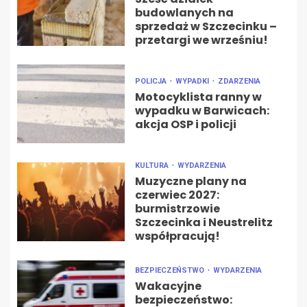
budowlanych na
sprzedaż w Szczecinku –
przetargi we wrześniu!
POLICJA
WYPADKI
ZDARZENIA
Motocyklista ranny w
wypadku w Barwicach:
akcja OSP i policji
KULTURA
WYDARZENIA
Muzyczne plany na
czerwiec 2027:
burmistrzowie
Szczecinka i Neustrelitz
współpracują!
BEZPIECZEŃSTWO
WYDARZENIA
Wakacyjne
bezpieczeństwo: