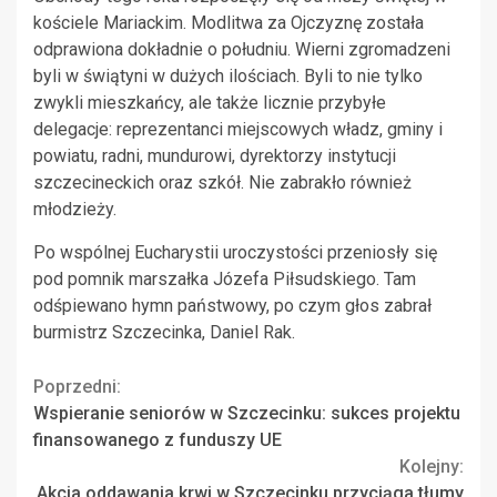
kościele Mariackim. Modlitwa za Ojczyznę została
odprawiona dokładnie o południu. Wierni zgromadzeni
byli w świątyni w dużych ilościach. Byli to nie tylko
zwykli mieszkańcy, ale także licznie przybyłe
delegacje: reprezentanci miejscowych władz, gminy i
powiatu, radni, mundurowi, dyrektorzy instytucji
szczecineckich oraz szkół. Nie zabrakło również
młodzieży.
Po wspólnej Eucharystii uroczystości przeniosły się
pod pomnik marszałka Józefa Piłsudskiego. Tam
odśpiewano hymn państwowy, po czym głos zabrał
burmistrz Szczecinka, Daniel Rak.
Continue
Poprzedni:
Wspieranie seniorów w Szczecinku: sukces projektu
Reading
finansowanego z funduszy UE
Kolejny:
Akcja oddawania krwi w Szczecinku przyciąga tłumy