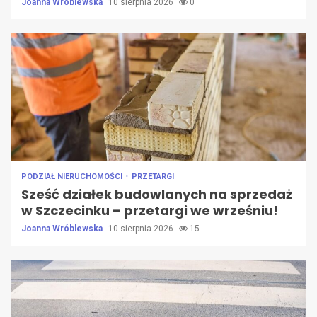
Joanna Wróblewska
10 sierpnia 2026
0
PODZIAŁ NIERUCHOMOŚCI
PRZETARGI
Sześć działek budowlanych na sprzedaż
w Szczecinku – przetargi we wrześniu!
Joanna Wróblewska
10 sierpnia 2026
15