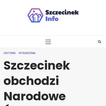
Skip
to
content
PRIMARY
MENU
HISTORIA
WYDARZENIA
Szczecinek
obchodzi
Narodowe