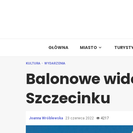
Skip
to
content
GŁÓWNA
MIASTO
TURYST
KULTURA
WYDARZENIA
Balonowe wid
Szczecinku
Joanna Wróblewska
23 czerwca 2022
4217