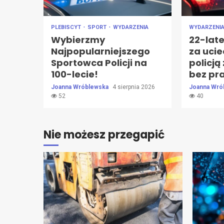
PLEBISCYT
SPORT
WYDARZENIA
WYDARZENI
Wybierzmy
22-lat
Najpopularniejszego
za uci
Sportowca Policji na
policją
100-lecie!
bez pr
Joanna Wróblewska
4 sierpnia 2026
Joanna Wró
52
40
Nie możesz przegapić