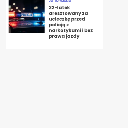
ZATRZYMANIA
22-latek
aresztowany za
ucieczkę przed
policją z
narkotykami i bez
prawa jazdy