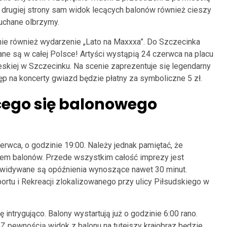
 drugiej strony sam widok lecących balonów również cieszy
uchane olbrzymy.
ie również wydarzenie „Lato na Maxxxa”. Do Szczecinka
ne są w całej Polsce! Artyści wystąpią 24 czerwca na placu
skiej w Szczecinku. Na scenie zaprezentuje się legendarny
ęp na koncerty gwiazd będzie płatny za symboliczne 5 zł.
ącego się balonowego
erwca, o godzinie 19:00. Należy jednak pamiętać, że
tem balonów. Przede wszystkim całość imprezy jest
widywane są opóźnienia wynoszące nawet 30 minut.
ortu i Rekreacji zlokalizowanego przy ulicy Piłsudskiego w
intrygująco. Balony wystartują już o godzinie 6:00 rano.
 pewnością widok z balonu na tutejszy krajobraz będzie