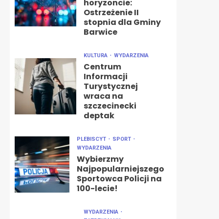
horyzoncie:
Ostrzeżenie II
stopnia dla Gminy
Barwice
KULTURA
WYDARZENIA
Centrum
Informacji
Turystycznej
wraca na
szczecinecki
deptak
PLEBISCYT
SPORT
WYDARZENIA
Wybierzmy
Najpopularniejszego
Sportowca Policji na
100-lecie!
WYDARZENIA