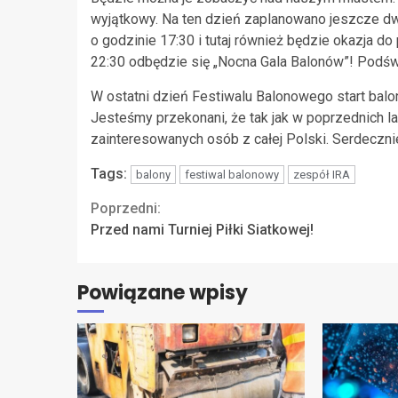
wyjątkowy. Na ten dzień zaplanowano jeszcze dw
o godzinie 17:30 i tutaj również będzie okazja 
22:30 odbędzie się „Nocna Gala Balonów”! Podśw
W ostatni dzień Festiwalu Balonowego start bal
Jesteśmy przekonani, że tak jak w poprzednich l
zainteresowanych osób z całej Polski. Serdeczn
Tags:
balony
festiwal balonowy
zespół IRA
Continue
Poprzedni:
Przed nami Turniej Piłki Siatkowej!
Reading
Powiązane wpisy