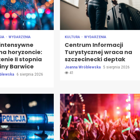
GIA
WYDARZENIA
KULTURA
WYDARZENIA
 intensywne
Centrum Informacji
na horyzoncie:
Turystycznej wraca na
enie II stopnia
szczecinecki deptak
iny Barwice
Joanna Wróblewska
5 sierpnia 2026
41
blewska
6 sierpnia 2026