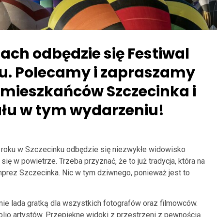
ch odbędzie się Festiwal
u. Polecamy i zapraszamy
 mieszkańców Szczecinka i
iału w tym wydarzeniu!
 roku w Szczecinku odbędzie się niezwykłe widowisko
ę w powietrze. Trzeba przyznać, że to już tradycja, która na
mprez Szczecinka. Nic w tym dziwnego, ponieważ jest to
ie lada gratką dla wszystkich fotografów oraz filmowców.
folio artystów. Przepiękne widoki z przestrzeni z pewnością