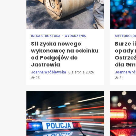
INFRASTRUKTURA
WYDARZENIA
METEOROLO
S11 zyska nowego
Burze i
wykonawcę na odcinku
opady 
od Podgajów do
Ostrzeż
Jastrowia
dla Gm
Joanna Wróblewska
6 sierpnia 2026
Joanna Wró
23
24