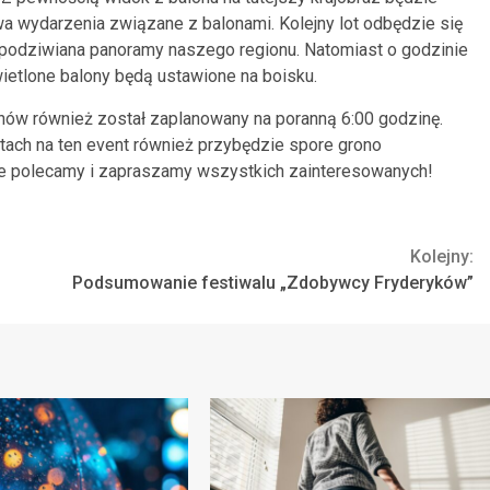
a wydarzenia związane z balonami. Kolejny lot odbędzie się
do podziwiana panoramy naszego regionu. Natomiast o godzinie
ietlone balony będą ustawione na boisku.
onów również został zaplanowany na poranną 6:00 godzinę.
atach na ten event również przybędzie spore grono
ie polecamy i zapraszamy wszystkich zainteresowanych!
Kolejny:
Podsumowanie festiwalu „Zdobywcy Fryderyków”