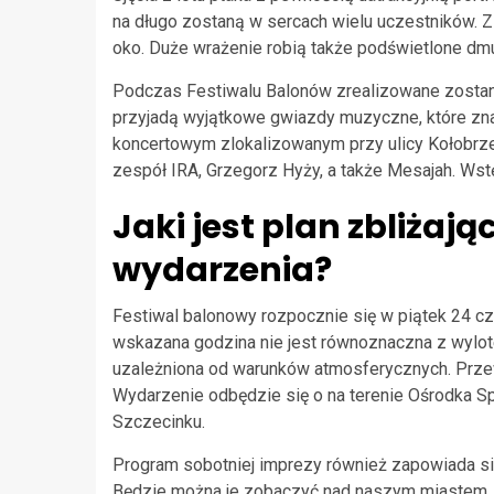
na długo zostaną w sercach wielu uczestników. Z
oko. Duże wrażenie robią także podświetlone dm
Podczas Festiwalu Balonów zrealizowane zostan
przyjadą wyjątkowe gwiazdy muzyczne, które zna
koncertowym zlokalizowanym przy ulicy Kołobrze
zespół IRA, Grzegorz Hyży, a także Mesajah. Wst
Jaki jest plan zbliżaj
wydarzenia?
Festiwal balonowy rozpocznie się w piątek 24 cz
wskazana godzina nie jest równoznaczna z wylo
uzależniona od warunków atmosferycznych. Prze
Wydarzenie odbędzie się o na terenie Ośrodka Sp
Szczecinku.
Program sobotniej imprezy również zapowiada się 
Będzie można je zobaczyć nad naszym miastem. Z