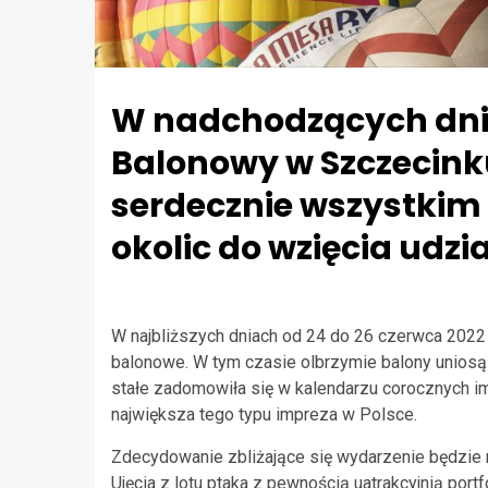
W nadchodzących dnia
Balonowy w Szczecink
serdecznie wszystkim
okolic do wzięcia udz
W najbliższych dniach od 24 do 26 czerwca 2022
balonowe. W tym czasie olbrzymie balony uniosą si
stałe zadomowiła się w kalendarzu corocznych i
największa tego typu impreza w Polsce.
Zdecydowanie zbliżające się wydarzenie będzie n
Ujęcia z lotu ptaka z pewnością uatrakcyjnią port