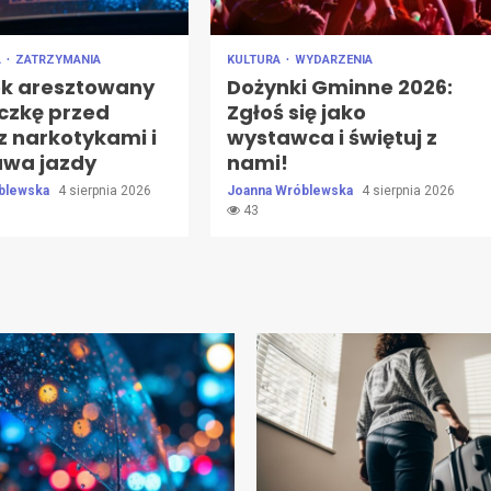
A
ZATRZYMANIA
KULTURA
WYDARZENIA
ek aresztowany
Dożynki Gminne 2026:
eczkę przed
Zgłoś się jako
 z narkotykami i
wystawca i świętuj z
awa jazdy
nami!
blewska
4 sierpnia 2026
Joanna Wróblewska
4 sierpnia 2026
43