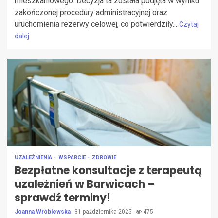
mieszkaniowego. Decyzja ta została podjęta w wyniku
zakończonej procedury administracyjnej oraz
uruchomienia rezerwy celowej, co potwierdziły...
Czytaj
dalej
UZALEŻNIENIA
WSPARCIE
ZDROWIE
Bezpłatne konsultacje z terapeutą
uzależnień w Barwicach –
sprawdź terminy!
Joanna Wróblewska
31 października 2025
475