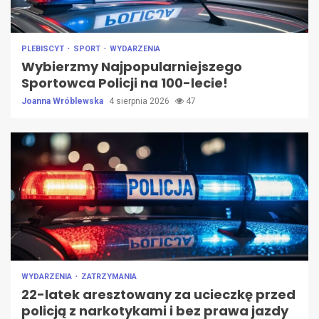
PLEBISCYT
SPORT
WYDARZENIA
Wybierzmy Najpopularniejszego
Sportowca Policji na 100-lecie!
Joanna Wróblewska
4 sierpnia 2026
47
WYDARZENIA
ZATRZYMANIA
22-latek aresztowany za ucieczkę przed
policją z narkotykami i bez prawa jazdy