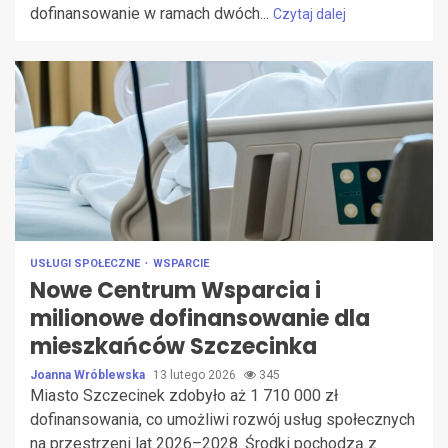
dofinansowanie w ramach dwóch...
Czytaj dalej
USŁUGI SPOŁECZNE
WSPARCIE
Nowe Centrum Wsparcia i
milionowe dofinansowanie dla
mieszkańców Szczecinka
Joanna Wróblewska
13 lutego 2026
345
Miasto Szczecinek zdobyło aż 1 710 000 zł
dofinansowania, co umożliwi rozwój usług społecznych
na przestrzeni lat 2026–2028. Środki pochodzą z