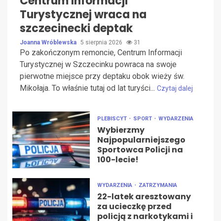
Centrum Informacji
Turystycznej wraca na
szczecinecki deptak
Joanna Wróblewska
5 sierpnia 2026
31
Po zakończonym remoncie, Centrum Informacji
Turystycznej w Szczecinku powraca na swoje
pierwotne miejsce przy deptaku obok wieży św.
Mikołaja. To właśnie tutaj od lat turyści...
Czytaj dalej
PLEBISCYT
SPORT
WYDARZENIA
Wybierzmy
Najpopularniejszego
Sportowca Policji na
100-lecie!
WYDARZENIA
ZATRZYMANIA
22-latek aresztowany
za ucieczkę przed
policją z narkotykami i