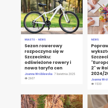
MIASTO
NEWS
NEWS
Sezon rowerowy
Popraw
rozpoczyna się w
wykszt
Szczecinku:
Szczec
odświeżone rowery i
"Europa
nowa taryfa cen
2" w R
2024/2
Joanna Wróblewska
7 kwietnia 2025
2607
Joanna Wró
1533