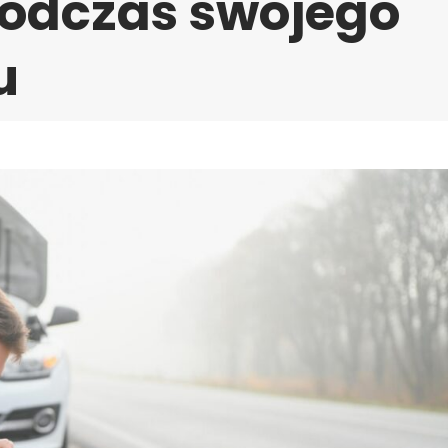
odczas swojego
u