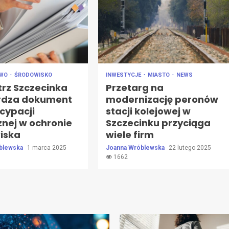
AWO
ŚRODOWISKO
INWESTYCJE
MIASTO
NEWS
trz Szczecinka
Przetarg na
rdza dokument
modernizację peronów
cypacji
stacji kolejowej w
znej w ochronie
Szczecinku przyciąga
iska
wiele firm
blewska
1 marca 2025
Joanna Wróblewska
22 lutego 2025
1662