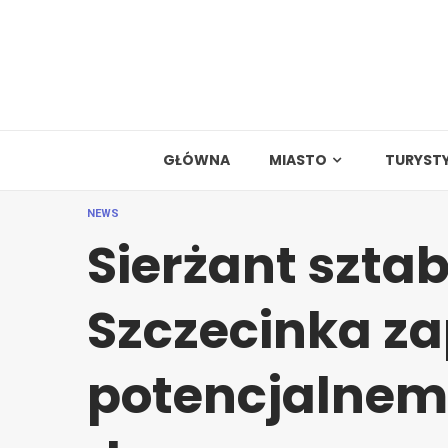
Skip
to
content
GŁÓWNA
MIASTO
TURYST
NEWS
Sierżant szta
Szczecinka za
potencjalnem