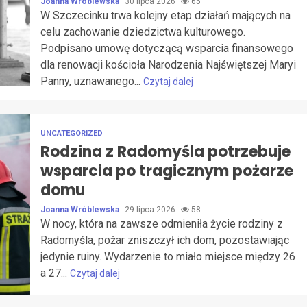
Joanna Wróblewska
30 lipca 2026
65
W Szczecinku trwa kolejny etap działań mających na
celu zachowanie dziedzictwa kulturowego.
Podpisano umowę dotyczącą wsparcia finansowego
dla renowacji kościoła Narodzenia Najświętszej Maryi
Panny, uznawanego...
Czytaj dalej
UNCATEGORIZED
Rodzina z Radomyśla potrzebuje
wsparcia po tragicznym pożarze
domu
Joanna Wróblewska
29 lipca 2026
58
W nocy, która na zawsze odmieniła życie rodziny z
Radomyśla, pożar zniszczył ich dom, pozostawiając
jedynie ruiny. Wydarzenie to miało miejsce między 26
a 27...
Czytaj dalej