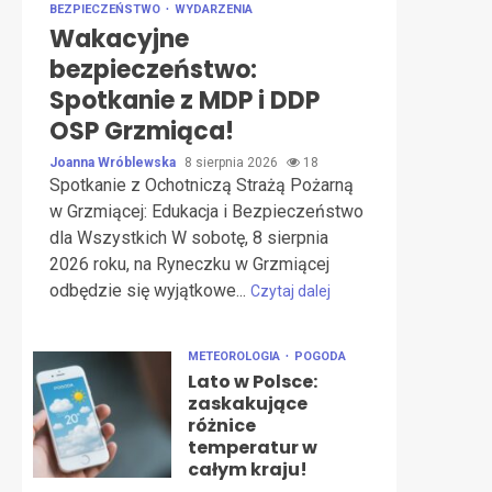
BEZPIECZEŃSTWO
WYDARZENIA
Wakacyjne
bezpieczeństwo:
Spotkanie z MDP i DDP
OSP Grzmiąca!
Joanna Wróblewska
8 sierpnia 2026
18
Spotkanie z Ochotniczą Strażą Pożarną
w Grzmiącej: Edukacja i Bezpieczeństwo
dla Wszystkich W sobotę, 8 sierpnia
2026 roku, na Ryneczku w Grzmiącej
odbędzie się wyjątkowe...
Czytaj dalej
METEOROLOGIA
POGODA
Lato w Polsce:
zaskakujące
różnice
temperatur w
całym kraju!