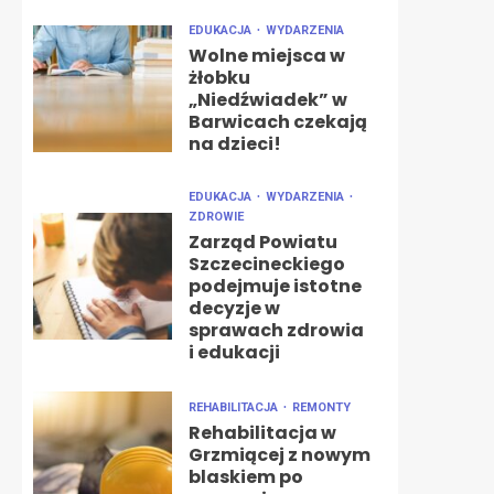
EDUKACJA
WYDARZENIA
Wolne miejsca w
żłobku
„Niedźwiadek” w
Barwicach czekają
na dzieci!
EDUKACJA
WYDARZENIA
ZDROWIE
Zarząd Powiatu
Szczecineckiego
podejmuje istotne
decyzje w
sprawach zdrowia
i edukacji
REHABILITACJA
REMONTY
Rehabilitacja w
Grzmiącej z nowym
blaskiem po