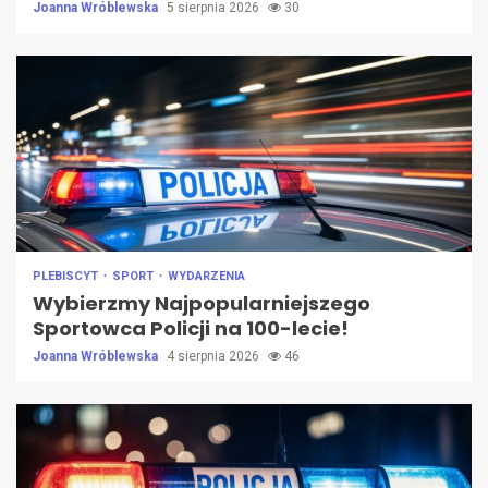
Joanna Wróblewska
5 sierpnia 2026
30
PLEBISCYT
SPORT
WYDARZENIA
Wybierzmy Najpopularniejszego
Sportowca Policji na 100-lecie!
Joanna Wróblewska
4 sierpnia 2026
46