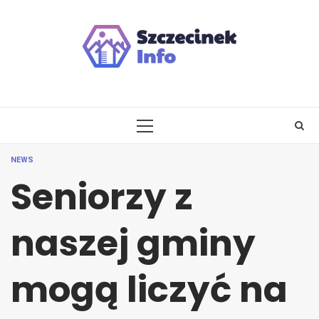
Skip
to
content
PRIMARY
MENU
NEWS
Seniorzy z
naszej gminy
mogą liczyć na