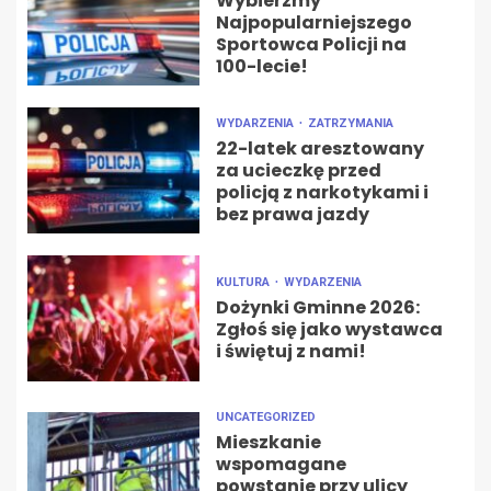
Wybierzmy
Najpopularniejszego
Sportowca Policji na
100-lecie!
WYDARZENIA
ZATRZYMANIA
22-latek aresztowany
za ucieczkę przed
policją z narkotykami i
bez prawa jazdy
KULTURA
WYDARZENIA
Dożynki Gminne 2026:
Zgłoś się jako wystawca
i świętuj z nami!
UNCATEGORIZED
Mieszkanie
wspomagane
powstanie przy ulicy